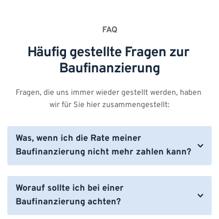
FAQ
Häufig gestellte Fragen zur 
Baufinanzierung
Fragen, die uns immer wieder gestellt werden, haben 
wir für Sie hier zusammengestellt:
Was, wenn ich die Rate meiner 
Sie sollten die Gesamtkosten und die monatlichen 
Belastungen genau kennen und darauf achten, 
Worauf sollte ich bei einer 
während der langen Finanzierungsphase flexibel zu 
Baufinanzierung achten?
bleiben. Kalkulieren Sie Änderungen Ihrer 