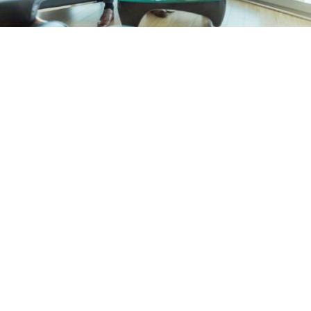
Wir analysieren den Markt
Wir kennen die Vor- und Nachteile der am Markt 
angebotenen Produkte und ermitteln die für dich 
optimale Finanzierung. Wir bieten ganzheitliche 
und maßgeschneiderte Beratung nach deinen 
Bedürfnissen. 
Darauf achten wir besonders: 
Ausführliche Beratung
Auswahl solventer Kreditgeber
Attraktive Konditionen
Absicherung der Hinterbliebenen 