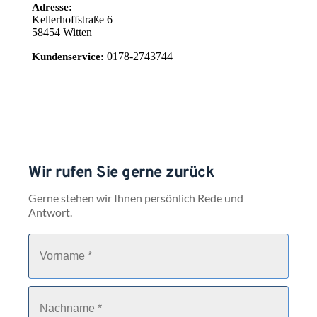
Adresse:
Kellerhoffstraße 6
58454
Witten
0178-2743744
Kundenservice:
Wir rufen Sie gerne zurück
Gerne stehen wir Ihnen persönlich Rede und 
Antwort.
V
o
r
n
a
N
m
a
e
c