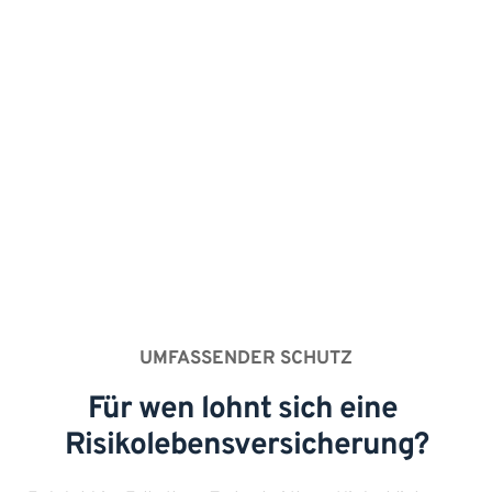
Darauf achten wir besonders: 
Ermittlung des Versicherungsbedarfs 
Beratung zur Absicherung von Ehepartnern 
und Lebensgemeinschaften “Über Kreuz” 
Beratung zu Restkreditabsicherung
Erstellung eines transparenten Vergleichs 
UMFASSENDER SCHUTZ
Für wen lohnt sich eine 
Risikolebensversicherung?