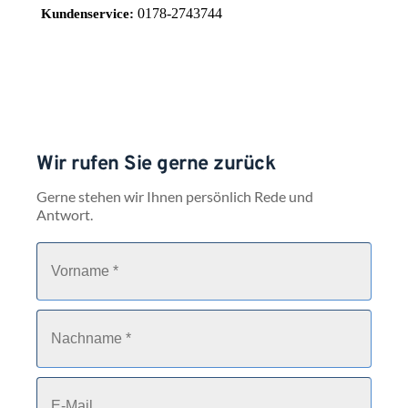
0178-2743744
Kundenservice:
Wir rufen Sie gerne zurück
Gerne stehen wir Ihnen persönlich Rede und 
Antwort.
V
o
r
n
a
N
m
a
e
c
*
h
n
E
a
-