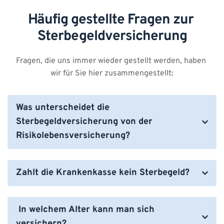
Häufig gestellte Fragen zur 
Sterbegeldversicherung
Fragen, die uns immer wieder gestellt werden, haben 
wir für Sie hier zusammengestellt:
Was unterscheidet die 
Sterbegeldversicherung von der 
Risikolebensversicherung?
Bei der Sterbegeldversicherung müssen Sie in der 
Regel keine Gesundheitsfragen beantworten. 
Zahlt die Krankenkasse kein Sterbegeld?
Dagegen findet bei der Risikolebensversicherung 
Die gesetzliche Krankenkassen zahlen seit 2004 
eine genaue Gesundheitsprüfung statt. Außerdem 
überhaupt kein Sterbegeld mehr. Aber auch bis 
bietet die Sterbegeldversicherung einen 
 In welchem Alter kann man sich 
dahin reichten die Zahlungen bei weitem nicht für 
lebenslangen Schutz, während die 
versichern?