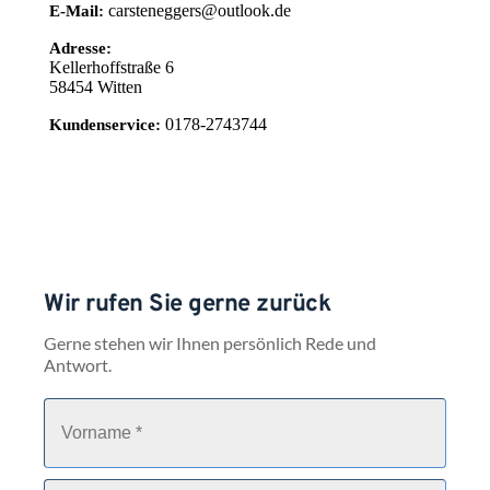
carsteneggers@outlook.de
E-Mail:
Adresse:
Kellerhoffstraße 6
58454
Witten
0178-2743744
Kundenservice:
Wir rufen Sie gerne zurück
Gerne stehen wir Ihnen persönlich Rede und 
Antwort.
V
o
r
n
a
N